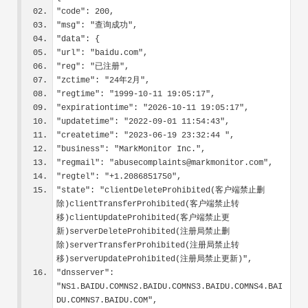
"code": 200,
"msg": "查询成功",
"data": {
"url": "baidu.com",
"reg": "已注册",
"zctime": "24年2月",
"regtime": "1999-10-11 19:05:17",
"expirationtime": "2026-10-11 19:05:17",
"updatetime": "2022-09-01 11:54:43",
"createtime": "2023-06-19 23:32:44 ",
"business": "MarkMonitor Inc.",
"regmail": "abusecomplaints@markmonitor.com",
"regtel": "+1.2086851750",
"state": "clientDeleteProhibited(客户端禁止删
除)clientTransferProhibited(客户端禁止转
移)clientUpdateProhibited(客户端禁止更
新)serverDeleteProhibited(注册局禁止删
除)serverTransferProhibited(注册局禁止转
移)serverUpdateProhibited(注册局禁止更新)",
"dnsserver": 
"NS1.BAIDU.COMNS2.BAIDU.COMNS3.BAIDU.COMNS4.BAI
DU.COMNS7.BAIDU.COM",