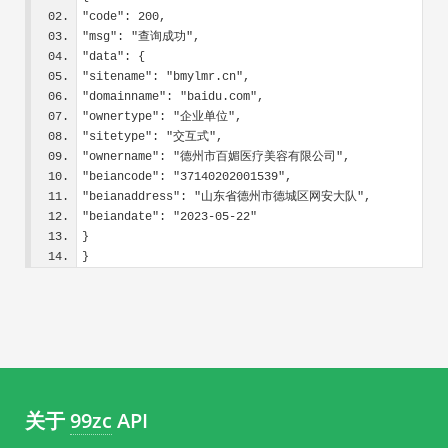
"code": 200,
"msg": "查询成功",
"data": {
"sitename": "bmylmr.cn",
"domainname": "baidu.com",
"ownertype": "企业单位",
"sitetype": "交互式",
"ownername": "德州市百媚医疗美容有限公司",
"beiancode": "37140202001539",
"beianaddress": "山东省德州市德城区网安大队",
"beiandate": "2023-05-22"
}
}
关于
99zc
API